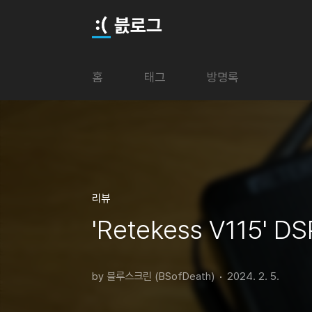
본문 바로가기
븘로그
홈
태그
방명록
리뷰
'Retekess V115'
by 블루스크린 (BSofDeath)
2024. 2. 5.