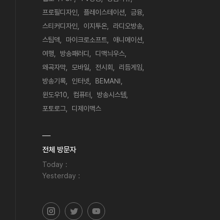
프로필디자인
플레이스테이션
금융
스티커디자인
이지투온
라디오방송
스팀덱
마이크로소프트
애니메이션
여행
방송패러디
디맥늬우스
왜곡자막
모바일
전시회
리듬게임
방송기록
인터넷
BEMANI
윈도우10
컴퓨터
방송시스템
포토로그
디제이맥스
전체 방문자
Today :
Yesterday :