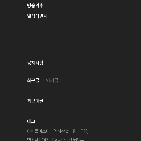
방송덕후
일상다반사
공지사항
최근글
인기글
최근댓글
태그
아이돌마스터
역식작업
윈도우11
탭소닉TOP
TV방송
상품리뷰