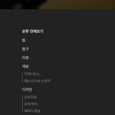
분류 전체보기
팁
탐구
리뷰
게임
디맥늬우스
탭소닉TOP 스토리
디자인
오리지널
모작·역식
패러디·합성