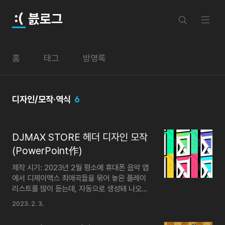
본문 바로가기
븘로그
홈
태그
방명록
디자인/모작·역식
6
DJMAX STORE 헤더 디자인 모작
(PowerPoint作)
제작 시기: 2023년 2월 평소에 휴대폰 음악 앱
에서 디제이맥스 최애곡들을 묶어 놓은 플레이
리스트를 많이 듣는데, 자동으로 생성돼 나오는
표지의 디자인이 마음에 들지 않아 'DJMAX
2023. 2. 3.
STORE'의 헤더 디자인을 바탕으로 여기에 쓸
표지를 모작해 보았다. 완성본 범용 색상 기반