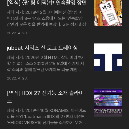
[역식] 〈팝 팀 에픽〉中 연속촬영 장면
범용 색상은 디제이맥스 리스펙트 공식 홈페이
지의 h2 영역에 쓰인 색상을 참조하였다.
제작 시기: 2018년 2월 애니메이션 〈팝 팀 에
DJMAX RESPECT Music Video Mulch
픽〉 2화의 8분 14초 즈음에 나오는 '연속촬영'
Sampling Masters MEGA The
장면의 모든 컷을 번역해 보았다. GIF 정지 화상
Obliterator GOTH Binary World Tsukasa
2022. 4. 23.
glory day (Full M/V) BEXTER & Mycin.T
quixotic bermei.inazawa Far East
Princess Nauts NB RANGER -..
jubeat 시리즈 신 로고 트레이싱
제작 시기: 2020년 2월 HTML 삽입 미리보기
할 수 없는 소스 2020년 2월 5일에 신기체 제
작 소식과 함께 발표된 아케이드 리듬 게임
'jubeat' 시리즈의 새로운 로고를 PowerPoint
2022. 4. 23.
도형 기능을 이용하여 재현해 보았다. 영상 속에
서는 로고에 라운드 처리가 되어 있는 것처럼 보
[역식] IIDX 27 신기능 소개 슬라이
이지만, 영상의 화질이 낮아 라운드의 유무가 확
실하게 파악되지 않는 점이 있어 재현에 어려움
드
이 있다고 판단해 라운드 효과는 생략하여 제작
제작 시기: 2019년 10월 KONAMI의 아케이드
했다. 한글화된 로고는 덤이다. HTML 삽입 미
리듬 게임 'beatmania IIDX'의 27번째 버전인
리보기할 수 없는 소스 HTML 삽입 미리보기할
'HEROIC VERSE'의 신기능을 소개하기 위해
수 없는 소스
공식 트위터 계정으로 공개된 슬라이드 이미지