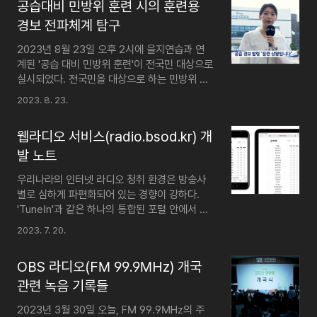
공습대비 민방위 훈련 시의 훈련용
중인 방송개시·종료 시퀀스를 녹화한 자료를 모
아봤다. KBS1
경보 전파체계 탐구
https://youtu.be/im6oAI8N2NQ KBS2
2023년 8월 23일 오후 2시에 을지연습과 연
https://youtu.be/-EAOxCzH5eA EBS1
계된 '공습 대비 민방위 훈련'이 전국민 대상으로
https://youtu.be/WwL6OZiFO2w EBS2
실시되었다. 전국민을 대상으로 하는 민방위 훈
https://youtu.be/7MYEkfPzyHo MBC
련이 '재난상황 대비'가 아닌 '공습경보 대비'의
https://youtu.be/xshavHDpE20 SBS
2023. 8. 23.
성격으로 실시된 것은 2017년 8월 이후 6년 만
https://youtu.be/FpsmT9ds0h8 OBS
이다. HTML 삽입미리보기할 수 없는 소스실제
https://..
웹라디오 서비스(radio.bsod.kr) 개
로 작년 11월에 북한의 미사일 도발로 인해 울릉
도 지역에 실제 공습경보가 발효되었던 전적이
발 노트
있는 만큼, 최근들어 더욱 엄중해진 안보 상황에
우리나라의 인터넷 라디오 청취 환경은 방송사
발맞춘 조치로 풀이된다. 전국민 대상의 공습 대
별로 심하게 파편화되어 있는 경향이 강하다.
비 민방위 훈련에서는 기본적으로 사전 예고된
'TuneIn'과 같은 하나의 통합된 포털 안에서 원
시점에 맞추어 라디오 방송을 통해서는 훈련용
하는 방송사의 채널을 검색해 들을 수 있는 것이
공습·경계경보가 전파되고, TV 방송에서는 별
2023. 7. 20.
아니라, 어느 한 방송사의 채널을 듣고 싶다면
도의 중계 프로그램을 편성해 훈련 경보의 전파
해당 방송사가 운영하는 자체 서비스(앱)에 직
에 따라 진행되는 훈련의 양상을 소개하는 것이
OBS 라디오(FM 99.9MHz) 개국
접 접근해야 할 필요가 있는 다소 불편한 환경으
일반적이다..
로 이루어져 있는 것이다. 어차피 인터넷상에서
관련 녹음 기록들
똑같은 프로토콜로 스트리밍 데이터를 내보내는
2023년 3월 30일 오늘, FM 99.9MHz의 주
건 매한가지인데, 왜 굳이 자사 앱으로 접근해야