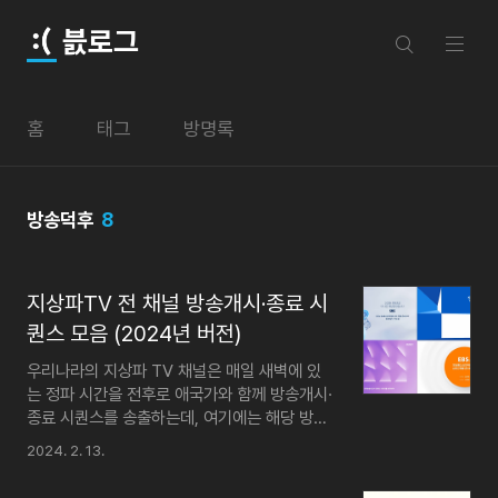
본문 바로가기
븘로그
홈
태그
방명록
방송덕후
8
지상파TV 전 채널 방송개시·종료 시
퀀스 모음 (2024년 버전)
우리나라의 지상파 TV 채널은 매일 새벽에 있
는 정파 시간을 전후로 애국가와 함께 방송개시·
종료 시퀀스를 송출하는데, 여기에는 해당 방송
사의 올해 방송지표, 편성책임자 성함, 심의규정
2024. 2. 13.
준수사실 고지 등이 들어간다. 이 글에서는
2024년 현재 모든 지상파 TV 채널에서 사용