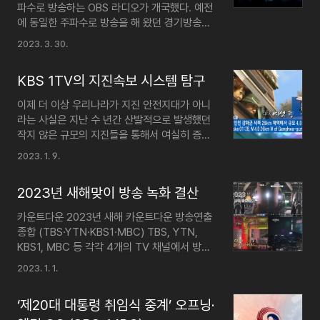
파수로 방송하는 OBS 라디오가 개국했다. 예전
만 하는 이런 불편한 청취 환경을 구축한 것일
에 동일한 주파수로 방송을 해 왔던 경기방송이
까? 여기에는 보이는 라디오 서비스, 청취자 참
2020년 3월 30일에 폐국한 이후 정확히 3년
여 환경의 개선과 같은 여러 이유를 들 수 있지
2023. 3. 30.
만의 일이다. FM 99.9MHz 'OBS라디오' 개
만 가장 핵심적인 이유로는 '광고 수익의 극대
국…경기방송 정파 3년만 | 연합뉴스 경기·인천
화'다. 청취자의 사용 환경을 자사 앱에 묶어 둠
KBS 1TV의 지진속보 시스템 탐구
등 수도권을 방송권역으로 하는 FM 99.9MHz,
으로써 그 속에서 ..
OBS라디오가 오늘(30일) 개국했습니다. 옛 경
이제 더 이상 우리나라가 지진 안전지대가 아니
기방송이 방송 송출을 중단하고...
라는 사실은 지난 수 년간 산발적으로 발생했던
www.yna.co.kr 이 글에서는 OBS 라디오의
작지 않은 규모의 지진들을 통해서 여실히 증명
개국 전후에 걸쳐 있는 여러 순간을 담았던 녹음
된 지 오래다. 이로 인해 최근 들어 우리나라에
2023. 1. 9.
자료들을 정리하였다. 시험방송 진행 일부 녹음:
서도 지진 대비의 필요성이 대두되면서 방송계
12시 시보 전후 [ 수신 기록 ] 주파수: FM 99.9
에서도 지진 보도를 대하는 시각이 달라지기 시
㎒ (HLMD-FM, OBS 라디오) 송신지: 광교
2023년 새해맞이 방송 녹화 결산
작했다. 예전 같았으면 여느 자연재해를 대하듯
산 송신소 (5㎾) 수..
이 상황 발생 후 어느 정도 시간이 지나고서야
카운트다운 2023년 새해 카운트다운 방송연출
뉴스특보를 통한 사후 보도에 주력했겠지만, 이
종합 (TBS·YTN·KBS1·MBC) TBS, YTN,
제는 상황 발생 즉시 속보 자막을 내보내고 시작
KBS1, MBC 등 각각 4개의 TV 채널에서 방송
하는 것이 기본 소양으로 정착되었을 정도로 지
한 2023년 새해 카운트다운 연출을 하나의 화
2023. 1. 1.
진 관련 보도에 대한 매뉴얼이 실시간성을 중시
면으로 종합한 영상입니다. [KBS1 DTV] 생방
하는 방향으로 나날이 체계화되고 있음이 느껴
송 중 2023년 새해 카운트다운 연출 12월 31
진다. 지진속보 시스템의 정점에 서 있는 일본
‘제20대 대통령 취임식 중계’ 오프닝·
일 22시 30분부터 24시 30분까지 KBS1
방송계를 벤치마킹하며 노력한 흔적도 보이는