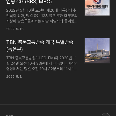
DTV에서 '2023 새날마중' 프로그램을 방송하
엔딩 CG (SBS, MBC)
듯하다. 특히 이런 변화의 흐름에 제일..
던 도중 자정을 기해 2023년 1월 1일로 날짜가
2022년 5월 10일 오전에 제20대 대통령의 취
넘어가는 시점에서 쓰인 새해 카운트다운 연출
임식이 있어, 당일 09~13시를 전후해 대부분의
입니다. [KBS 제1라디오] 2022-12-31
지상파 방송국들에서는 해당 취임식의 중계방송
23:55~24:02 시점 녹음 12월 31일 23시 55
을 내보냈었다. 이 글에서는 SBS와 MBC에서
분부터 24시 02분까지 KBS 제1라디오에서
2022. 5. 12.
쓰인 중계방송의 NEXT ·오프닝·엔딩 CG 디자
2023 보신각 타종행사를 중계하던 KBS 1TV
인을 기록하였다. SBS 녹화일: 2022. 5. 10.
의 음성을 수중계..
TBN 충북교통방송 개국 특별방송
녹화국: KBC 광주방송 (SBS 계열 지역민방) 녹
화 방식: 방송국 홈페이지에서 제공하는 온라인
(녹음본)
스트리밍(1080p급) 녹화 MBC 녹화일: 2022.
TBN 충북교통방송(HLEO-FM)이 2020년 11
5. 10. 녹화국: MBC 강원영동 녹화 방식: 방송
월 24일 오전 10시 33분에 개국하였다. 아래의
국 홈페이지에서 제공하는 온라인 스트리밍
영상에서는 당일 오전 10시 32분부터 11시 1분
(1080p급) 녹화
까지 TBN 충북교통방송에서 송출된 방송 전체
2022. 5. 1.
의 녹음본을 담았다. TBN 충북교통방송은 라디
오로 FM 103.3㎒(청주) 또는 93.5㎒
(충주)에서 청취할 수 있고, 네트워크 스트림을
지원하는 미디어 플레이어에서 다음 링크를 통
해 인터넷으로도 실시간 방송을 청취할 수 있다.
RTSP 링크:
rtsp://@radio2.tbn.or.kr:1935/chungbuk/myStream/