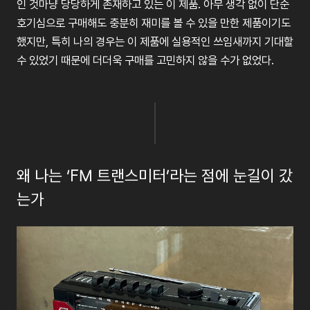
인
것마냥
당당하게
존재하고
있는
이
제품
.
아무
생각
없이
단순
호기심으로
구매해도
충분히
재미를
볼
수
있을
만한
제품이기도
했지만
,
특히
나의
경우는
이
제품에
실용적인
쓰임새까지
기대할
수
있었기
때문에
더더욱
구매를
고민하지
않을
수가
없었다
.
왜
나는
‘FM
트랜스미터
’
라는
점에
눈길이
갔
는가