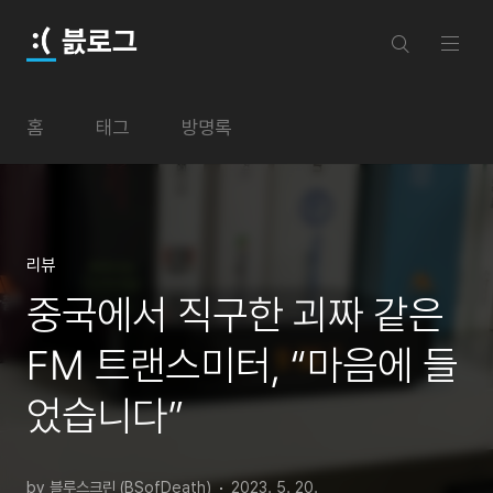
본문 바로가기
븘로그
홈
태그
방명록
리뷰
중국에서 직구한 괴짜 같은
FM 트랜스미터, “마음에 들
었습니다”
by 블루스크린 (BSofDeath)
2023. 5. 20.