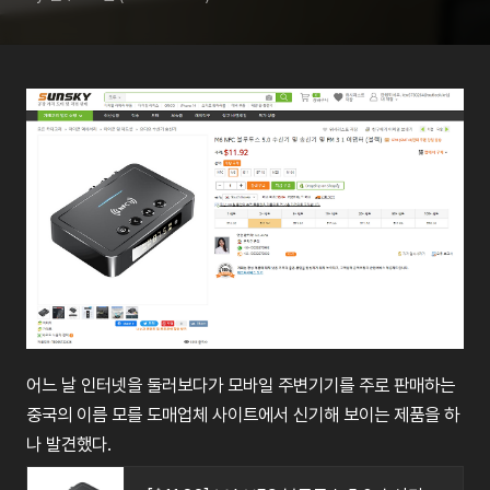
어느
날
인터넷을
둘러보다가
모바일
주변기기를
주로
판매하는
중국의
이름
모를
도매업체
사이트에서
신기해
보이는
제품을
하
나
발견했다
.