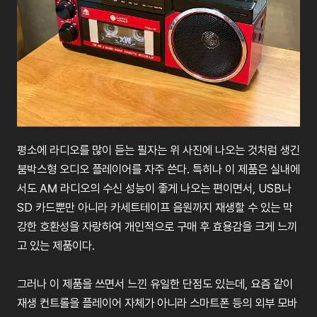
평소에
라디오를
많이
듣는
필자는
위
사진에
나오는
것처럼
생긴
붐박스형
오디오
플레이어를
자주
쓴다
.
특히나
이
제품은
실내에
서도
AM
라디오의
수신
성능이
좋게
나오는
편이면서
, USB
나
SD 카
드뿐만
아니라
카세트테이프
음원까지
재생할
수
있는
막
강한
호환성을
자랑하여
개인적으로
구매
후
효용감을
크게
느끼
고
있는
제품이다
.
그러나
이
제품을
쓰면서
느낀
유일한
단점도
있는데
,
요즘
같이
재생
컨트롤을
플레이어
자체가
아니라
스마트폰
등의
외부
모바