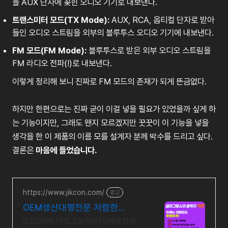
을
AUX
단자에
꽂힌
오디오
기기로
내보낸다
.
트랜스미터
모드
(TX Mode):
AUX, RCA, 옵티컬
단자로
받아
들인
오디오
스트림을
외부의
블루투스
오디오
기기에
내보낸다
.
FM
모드
(FM Mode):
블루투스로
받은
외부
오디오
스트림을
FM
라디오
전파
(!)
로
내보낸다
.
이렇게
정리해
보니
진짜로
FM
모드의
존재가
되게
뜬금없다
.
하지만
한편으로는
진짜
굳이
이걸
넣을
필요가
있었을까
싶게
하
는
기능이지만
,
그래도
왠지
모르겠지만
꿋꿋이
이
기능을
넣을
생각을
한
이
제품의
이름
모를
설계자
분께
박수를
드리고
싶다
.
결론은
마음에
들었습니다
.
https://www.jikcon.com/
광고
OEM생산대행전문 저렴한
LCL&FCL비용
0.1CBM단위5.2달러부터/해운항공