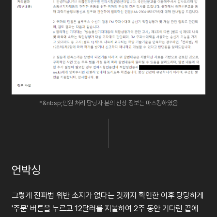
*&nbsp;민원 처리 담당자 분의 신상 정보는 마스킹하였음
언박싱
그렇게
전파법
위반
소지가
없다는
것까지
확인한
이후
당당하게
'
주문
'
버튼을
누르고
12
달러를
지불하여
2
주
동안
기다린
끝에