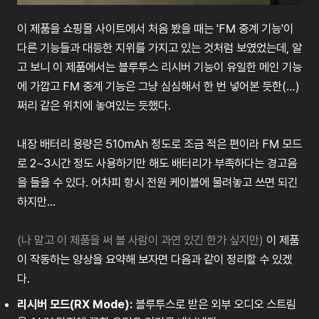
이
제품을
쇼핑몰
사이트에서
처음
봤을
때는
'FM
중계
기능
'
이
다른
기능들과
대등한
지위를
가지고
있는
것처럼
보였었는데
,
알
고
보니
이
제품에서는
블루투스
리시버
기능이
유일한
메인
기능
에
가깝고
FM
중계
기능은
그냥
심심해서
한
번
넣어본
듯한
(
…
)
쩌리
같은
위치에
놓여있는
듯했다
.
내장
배터리
용량은
510mAh
정도로
조금
적은
편이라
FM
모드
로
2~3
시간
정도
사용하기만
해도
배터리가
부족하다는
경고음
을
들을
수
있다
.
어차피
항시
전원
케이블에
물려놓고
쓰면
되긴
하지만
...
(나 말고 이 제품을 써 볼 사람이 과연 있긴 한가 싶지만)
이
제품
이
작동하는
양상을
요약해
보자면
다음과
같이
정리할
수
있겠
다
.
리시버
모드
(RX Mode):
블루투스로
받은
외부
오디오
스트림