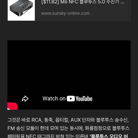
[$11.82] M6 NFC 블루투스 5.0 수신기 및 송신기 및 FM 3 1 어댑터 (블랙)
www.sunsky-online.com
그것은
바로
RCA,
동축
,
옵티컬
, AUX
단자와
블루투스
송수신
,
FM
송신
모듈이
한데
모여
있는
동시에
,
화룡점정으로
블루투스
페어링용
NFC
태그까지
박혀
있는
이른바
‘
블루투스
오디오
어