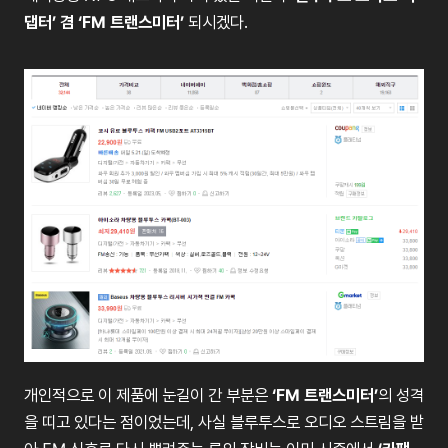
댑터
’
겸
‘FM
트랜스미터
’
되시겠다
.
개인적으로
이
제품에
눈길이
간
부분은
‘FM
트랜스미터
’
의
성격
을
띠고
있다는
점이었는데
,
사실
블루투스로
오디오
스트림을
받