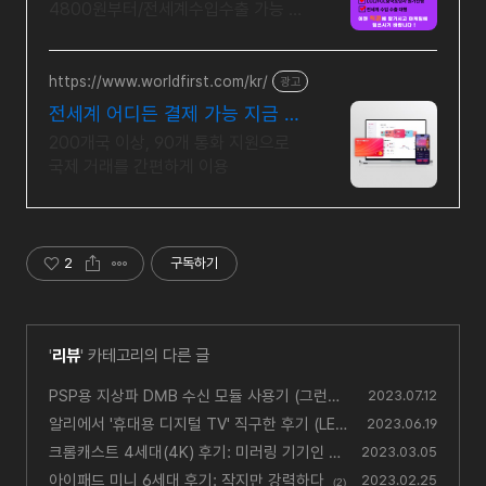
4800원부터/전세계수입수출 가능 물
류전문기업 LCL 0.1CBM USD5.2부
터 /해운항공1KG 4800원부터
https://www.worldfirst.com/kr/
광고
전세계 어디든 결제 가능 지금 가
입하면 100$ 지원
200개국 이상, 90개 통화 지원으로
국제 거래를 간편하게 이용
2
구독하기
'
리뷰
' 카테고리의 다른 글
PSP용 지상파 DMB 수신 모듈 사용기 (그런데
2023.07.12
지금은 2023년)
알리에서 '휴대용 디지털 TV' 직구한 후기 (LEA
(7)
2023.06.19
DSTAR D5)
크롬캐스트 4세대(4K) 후기: 미러링 기기인 척
(6)
2023.03.05
하는 셋톱박스
아이패드 미니 6세대 후기: 작지만 강력하다
(0)
2023.02.25
(2)