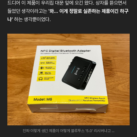
드디어
이
제품이
우리집
대문
앞에
오긴
왔다
.
상자를
뜯으면서
들었던
생각이라고는
'
와…
이게
정말로
실존하는
제품이긴
하구
나
'
하는
생각뿐이었다
.
진짜 이렇게 생긴 제품이 어떻게 블루투스 '5.0' 리시버냐고 ...