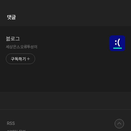
댓글
븘로그
세상은⚠️오류투성이
구독하기
RSS