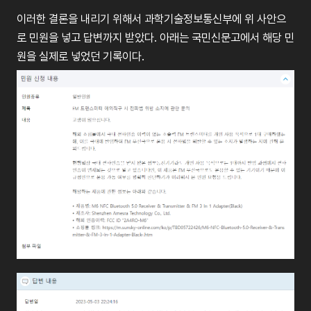
이러한
결론을
내리기
위해서
과학기술정보통신부에
위
사안으
로
민원을
넣고
답변까지
받았다
.
아래는
국민신문고에서
해당
민
원을
실제로
넣었던
기록이다
.