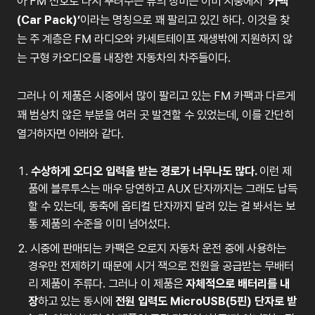
아
FM
신호로
다시
뿌려주는
류의
장비는
이미
시중에서
‘
카팩
(Car Pack)’
이라는
명칭으로
꽤
팔리고
있긴
하다
.
이것을
찾
는
주
계층은
FM
라디오와
카세트테이프
재생밖에
지원하지
않
는
구형
카오디오를
내장한
자동차의
차주들이다
.
그러나
이
제품은
시중에서
많이
팔리고
있는
FM
카팩과
다르게
꽤
범상치
않은
부분을
여러
곳
발견할
수
있었는데
,
이를
간단히
열거하자면
아래와
같다
.
수상하게
오디오
입력을
받는
경로가
너무나도
많다
.
이런
제
품에
블루투스는
매우
당연하고
AUX
단자까지는
그래도
납득
할
수
있는데
,
동축에
옵티컬
단자까지
달려
있는
걸
봐서는
보
통
제품의
수준을
이미
넘어섰다
.
시중에
판매되는
카팩은
오로지
자동차
운전
중에
사용하는
경우만
전제하기
때문에
시거
잭으로
전원을
공급받는
무배터
리
제품이
주류다
.
그러나
이
제품은
자체적으로
배터리를
내
장
하고
있는
동시에
전원
입력도
MicroUSB(5
핀
)
단자로
받