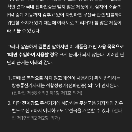
확인
결과
국내
전파인증을
받지
않은
제품이고
,
심지어
소출력
FM
중계
기능까지
갖추고
있어
자칫하면
무선국
관련
법률까지
위반할
소지가
있기
때문에
여러모로
'
트리거
'
가
참
많은
제품이
라고
볼
수
있겠다
.
그러나
깔끔하게
결론만
말하자면
이
제품을
개인
사용
목적으로
1
대만
수입하여
사용할
경우
크게
문제가
되지
않는다
.
이러한
판
단의
근거는
아래와
같다
.
판매를
목적으로
하지
않고
개인이
사용하기
위해
반입하는
방송통신기자재는
적합성평가
(
전파인증
)
의무가
면제된다
.
(
전파법 제58조의3 제1항 제1호 의거)
미약
전계강도
무선기기에
해당하는
무선국용
기자재의
경우
별도로
신고하지
아니하고도
무선국을
개설할
수
있다
.
(
전파
법 제19조의2 제2항 의거)