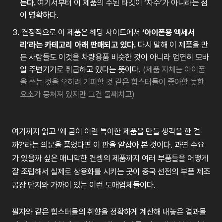
는다
.
여기서부터
이
제품의
주된
타깃이
‘차주’
가
아니라는
점
이
명확하다
.
결정적으로
이
제품은
해당
사이트에서
‘
아이폰용
액세서
리’라는
카테고리
아래
판매되고
있다
.
다시 말해
이
제품을
만
든
사람들도
이것을
차량용품
비슷한
것이
아니라
엄연히
모바
일
주변기기로
취급하고
있다는
뜻이다
.
(
제품 자체는 아이폰
을 쓰는 것을 오히려 기피할 것 같은 힙스터들이 좋아할 듯한
요소가 뭉쳐져 있지만 그건 둘째치고)
여기까지
읽고
‘
왜
굳이
이런
특이한
제품을
만들
생각을
한
걸
까
?’
라는
의문을
품었다면
이
판을
얕잡아
본
것이
다
.
과연
수요
가
있을까
싶은
매니악한
컨셉의
제품까지
여러
부품들을
어떻게
잘
조립해서
실제로
상용화를
시키는
곳이
중국
선전의
부품
제조
공장
단지와
가까이
있는
이런
도매
업체들이다
.
필자와
같은
힙스터들의
취향을
정확하게
계산해
내놓은
결과물