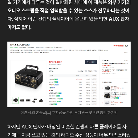
일
기기에서
다루는
것이
일반화된
시대에
이
제품은
외부
기기의
오디오
스트림을
직접
입력받을
수
있는
소스가
전무하다는
것이
다
.
심지어
이런
컨셉의
플레이어에
은근히
있을
법한
AUX
단자
마저도
없다
.
이런 식의 혼종급(...) 호환성을 가진 오디오는 찾으면 많긴 하지만
하지만
AUX
단자가
내장된
비슷한
컨셉의
다른
플레이어를
사
기에는
지금
쓰고
있는
것의
라디오
수신
성능이
너무
만족스러웠