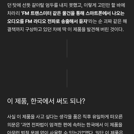
던
탓에
선뜻
갈아탈
엄두를
내지
못했고
,
이렇게
고민만
할
바에
차라리
'FM
트랜스미터
같은
물건을
통해
스마트폰에서
나오는
오디오를
FM
라디오
전파로
송출해서
듣자
'
라는
순
괴짜
같은
해
결책까지
구상하고
있던
차에
딱
이
제품을
발견해
버린
것이다
.
이 제품, 한국에서 써도 되나?
사실
이
제품을
사고
싶다는
생각을
품은
직후
유일하게
떠오른
의문은
'
과연
전파법이
엄격한
편에
속하는
한국에서
이
제품을
아무런
법적
문제
없이
사용할
수
있는가
?'
였다
.
일단
이
제품은