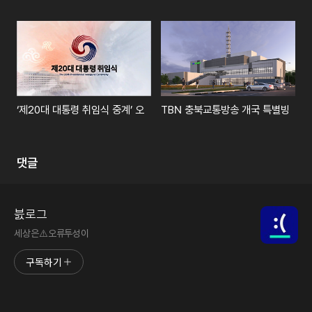
‘제20대 대통령 취임식 중계’ 오프닝·엔딩 CG (SBS, MBC)
TBN 충북교통방송 개국 특별방송 (
댓글
븘로그
세상은⚠️오류투성이
구독하기