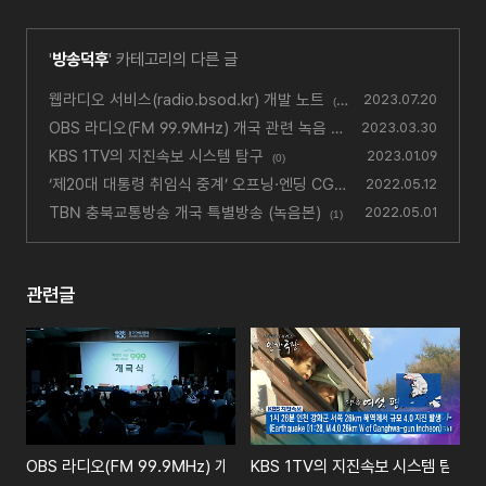
'
방송덕후
' 카테고리의 다른 글
웹라디오 서비스(radio.bsod.kr) 개발 노트
2023.07.20
(3
OBS 라디오(FM 99.9MHz) 개국 관련 녹음 기
1)
2023.03.30
록들
KBS 1TV의 지진속보 시스템 탐구
(0)
2023.01.09
(0)
‘제20대 대통령 취임식 중계’ 오프닝·엔딩 CG
2022.05.12
(SBS, MBC)
TBN 충북교통방송 개국 특별방송 (녹음본)
(1)
2022.05.01
(1)
관련글
OBS 라디오(FM 99.9MHz) 개국 관련 녹음 기록들
KBS 1TV의 지진속보 시스템 탐구