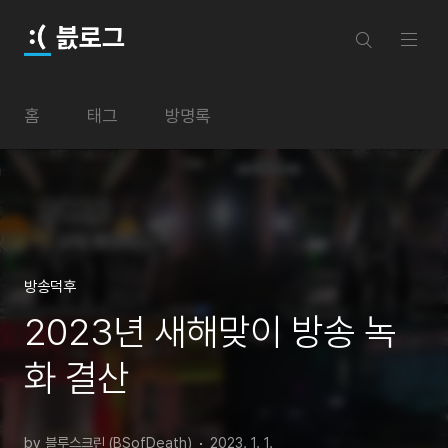
본문 바로가기
븘로그
홈
태그
방명록
방송덕후
2023년 새해맞이 방송 녹
화 결산
by 블루스크린 (BSofDeath)
2023. 1. 1.