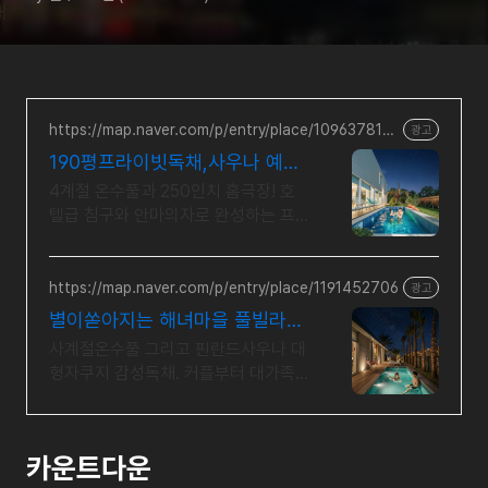
https://map.naver.com/p/entry/place/109637816
광고
3
190평프라이빗독채,사우나 예쁜
4계절 온수수영장 힐링
4계절 온수풀과 250인치 홈극장! 호
텔급 침구와 안마의자로 완성하는 프
리미엄독채 별빛 자쿠지와 불멍의 낭
만! 스타일러와 사우나로 완성하는 세
심한 배려의 감성숙소
https://map.naver.com/p/entry/place/1191452706
광고
별이쏟아지는 해녀마을 풀빌라
르세라핌도 다녀간 감성풀빌라
사계절온수풀 그리고 핀란드사우나 대
형자쿠지 감성독채. 커플부터 대가족
까지 힐링숙소 여행피로 녹이는 온수
풀과 스파, 불멍.제주해녀마을 돌담길
속에서느끼는 온전한휴식
카운트다운