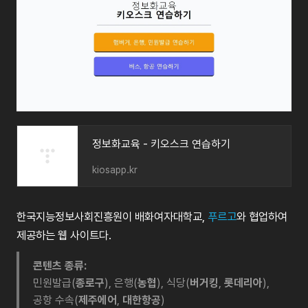
정보화교육 - 키오스크 연습하기
kiosapp.kr
한국지능정보사회진흥원이 배화여자대학교,
푸르고
와 협업하여
제공하는 웹 사이트다.
콘텐츠 종류:
민원발급(
종로구
), 은행(
농협
), 식당(
버거킹
,
롯데리아
),
공항 수속(
제주에어
,
대한항공
)