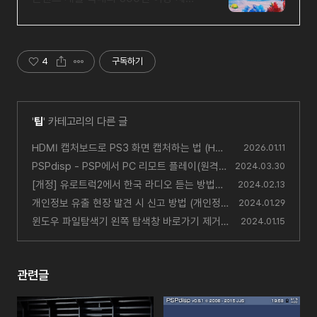
설치
4
구독하기
'
팁
' 카테고리의 다른 글
HDMI 캡처보드로 PS3 화면 캡처하는 법 (HD
2026.01.11
CP 우회)
PSPdisp - PSP에서 PC 리모트 플레이(원격제
(2)
2024.03.30
어)
[개정] 유로트럭2에서 한국 라디오 듣는 방법
(2)
2024.02.13
(윈도우·스팀덱)
개인정보 유출 현장 발견 시 신고 방법 (개인정
(21)
2024.01.29
보 보호책임자, KISA)
윈도우 파일탐색기 왼쪽 탐색창 바로가기 제거
(0)
2024.01.15
하는 법 (원드라이브, 갤러리, 어도비)
(6)
관련글