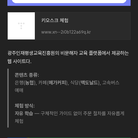
키오스크 체험
www.xn--2i0b122a69q.kr
광주인재평생교육진흥원의 비문해자 교육 플랫폼에서 제공하는
웹 사이트다.
콘텐츠 종류:
은행(
농협
), 카페(
메가커피
), 식당(
맥도날드
), 고속버스
예매
체험 방식:
자유 학습
— 구체적인 가이드 없이 주문 절차를 자유롭게
체험