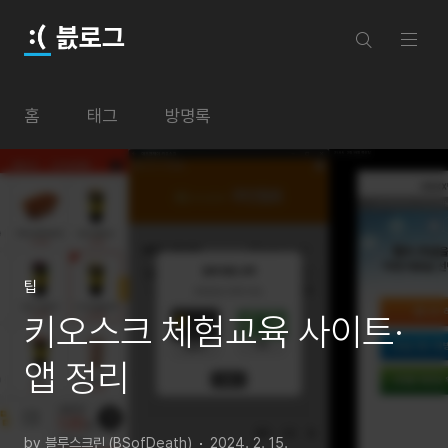
본문 바로가기
븘로그
홈
태그
방명록
팁
키오스크 체험교육 사이트·
앱 정리
by 블루스크린 (BSofDeath)
2024. 2. 15.