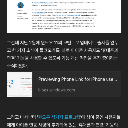
그런데
지난
2
월에
윈도우
11
의
모멘트
2
업데이트
출시를
앞두
고
한
가지
소식이
들려오기를
,
바로
아이폰
사용자도
'
휴대폰과
연결
'
기능을
사용할
수
있도록
기능
개선
작업을
추진
중이라는
소식이었다
.
Previewing Phone Link for iPhone users on Windows 11 with Windows Insiders
blogs.windows.com
그러고
나서부터
'
윈도우
참가자
프로그램
'
에
참여
중인
사용자들
에게
아이폰
연동
사양이
추가되어
있는
'
휴대폰과
연결
'
기능의