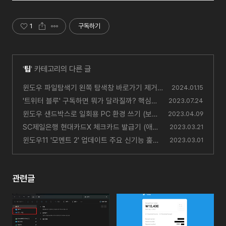
1
구독하기
'
팁
' 카테고리의 다른 글
윈도우 파일탐색기 왼쪽 탐색창 바로가기 제거
2024.01.15
하는 법 (원드라이브, 갤러리, 어도비)
'트위터 블루' 구독하면 뭐가 달라질까? 핵심기
(6)
2023.07.24
능 요약
윈도우 샌드박스로 일회용 PC 환경 쓰기 (보안
(0)
2023.04.09
프로그램 셔틀)
SC제일은행 현대카드X 체크카드 발급기 (애플
(0)
2023.03.21
페이 한국 상륙 대비)
윈도우11 '모멘트 2' 업데이트 주요 신기능 훑어
(0)
2023.03.01
보기
(0)
관련글