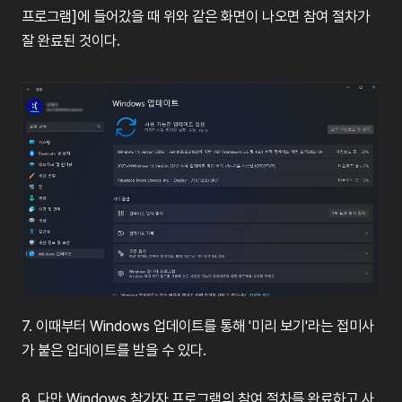
프로그램
]
에
들어갔을
때
위와
같은
화면이
나오면
참여
절차가
잘
완료된
것이다
.
7.
이때부터
Windows
업데이트를
통해
'
미리
보기
'
라는
접미사
가
붙은
업데이트를
받을
수
있다
.
8.
다만
Windows
참가자
프로그램의
참여
절차를
완료하고
사