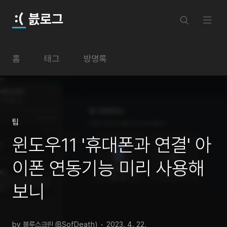
본문 바로가기
븘로그
홈
태그
방명록
팁
윈도우11 '휴대폰과 연결' 아
이폰 연동기능 미리 사용해
보니
by 블루스크린 (BSofDeath)
2023. 4. 22.