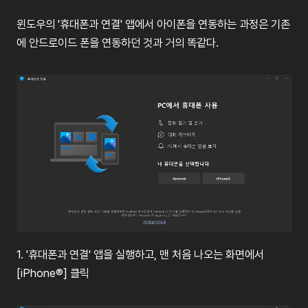
윈도우의
'
휴대폰과
연결
'
앱에서
아이폰을
연동하는
과정은
기존
에
안드로이드
폰을
연동하던
것과
거의 똑같다
.
1. '
휴대폰과
연결
'
앱을
실행하고
,
맨
처음
나오는
화면에서
[iPhone®]
클릭