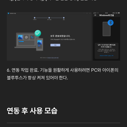
6.
연동
작업
완료
.
기능을
원활하게
사용하려면
PC
와
아이폰의
블루투스가
항상
켜져
있어야
한다
.
연동
후
사용
모습