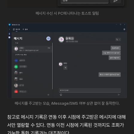
메시지 수신 시 PC에 나타나는 토스트 알림
메시지를 주고받는 모습, iMessage/SMS 여부 상관 없이 잘 동작한다.
참고로
메시지
기록은
연동
이후
시점에
주고받은
메시지에
대해
서만
열람할
수
있다
.
연동
이전
시점에
기록된
것까지도
조회가
가능한
통화
기록과는
대조적이다
.