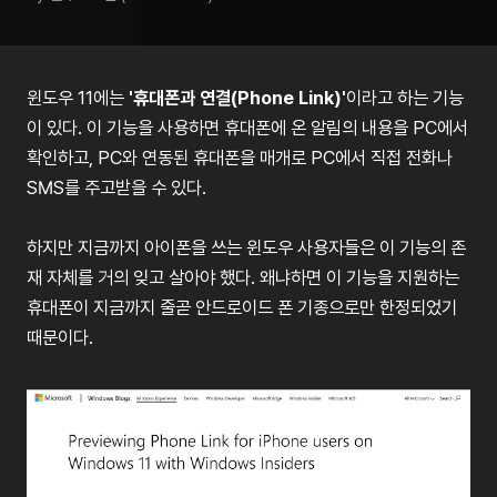
윈도우
11
에는
'
휴대폰과
연결
(Phone Link)'
이라고
하는
기능
이
있다
.
이
기능을
사용하면
휴대폰에
온
알림의
내용을
PC
에서
확인하고
, PC
와
연동된
휴대폰을
매개로
PC
에서
직접
전화나
SMS
를
주고받을
수
있다
.
하지만
지금까지
아이폰을
쓰는
윈도우
사용자들은
이
기능의
존
재
자체를
거의
잊고
살아야
했다
.
왜냐하면
이
기능을
지원하는
휴대폰이
지금까지
줄곧
안드로이드
폰
기종으로만
한정되었기
때문이다
.