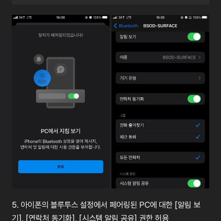
5.
아이폰의
블루투스
설정에서
페어링된
PC
에
대한
[
알림
보
기
], [
연락처
동기화
], [
시스템
알림
공유
]
권한
허용