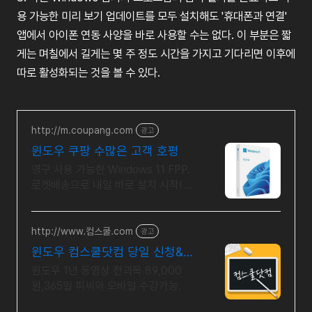
용
가능한
미리
보기
업데이트를
모두
설치해도
'
휴대폰과
연결
'
앱에서
아이폰
연동
사양을
바로
사용할
수는
없다
.
이
부분은
짧
게는
며칠에서
길게는
몇
주
정도
시간을
가지고
기다리면
이후에
따로
활성화되는
것을
볼
수
있다
.
http://m.coupang.com
광고
윈도우 쿠팡 수많은 고객 호평
영구 사용 가능한 Windows 11 FPP.
로켓배송으로 내일 바로 설치 시작! 10
분 내 빠른 설치 가능! 새 PC 교체 시
재설치까지 문제 없어요.
http://www.컴스쿨.com
광고
윈도우 컴스쿨닷컴 당일 신청&결
제시 기프티콘!
윈도우 1년 동영상 전과목 89,000
원,365일 피씨와 모바일 수강가능.