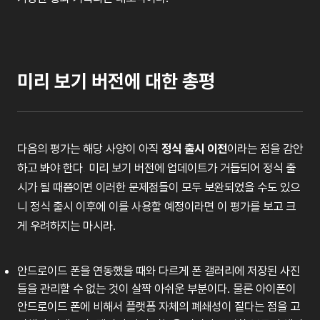
미리 보기 버전에 대한 총평
다음의
평가는
해당
사양이
아직
정식
출시
이전
이라는
점을
감안
하고
봐야
한다
.
미리
보기
버전에
업데이트가
거듭되어
정식
출
시가
될
때쯤이면
이러한
문제점들이
모두
보완되었을
수도
있으
니
정식
출시
이후에
이를
사용할
예정이라면
이
평가를
보고
크
게
우려하지는
마시라.
안드로이드
폰을
연동했을
때와
다르게
폰
갤러리에
저장된
사진
들을
관리할
수
없는
것이
살짝
아쉬운
부분이다
.
물론
아이폰이
안드로이드
폰에
비해서
플랫폼
자체의
폐쇄성이
짙다는
점을
고