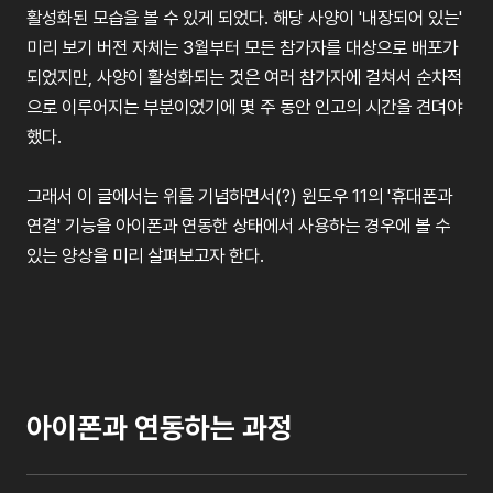
활성화된
모습을
볼
수
있게
되었다
.
해당
사양이
'
내장되어
있는
'
미리
보기
버전
자체는
3
월부터
모든
참가자를
대상으로
배포가
되었지만
,
사양이
활성화되는
것은
여러
참가자에
걸쳐서
순차적
으로
이루어지는
부분이었기에
몇
주
동안
인고의
시간을
견뎌야
했다
.
그래서
이
글에서는
위를
기념하면서
(?)
윈도우
11
의
'
휴대폰과
연결
'
기능을
아이폰과
연동한
상태에서
사용하는
경우에
볼
수
있는
양상을
미리
살펴보고자
한다
.
아이폰과 연동하는 과정