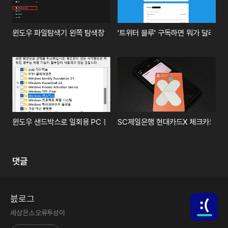
윈도우 파일탐색기 왼쪽 탐색창 바로가기 제거하는 법 (원드라이브, 갤러리
'트위터 블루' 구독하면 뭐가 달라질
윈도우 샌드박스로 일회용 PC 환경 쓰기 (보안프로그램 셔틀)
SC제일은행 현대카드X 체크카드 발급
댓글
븘로그
세상은⚠️오류투성이