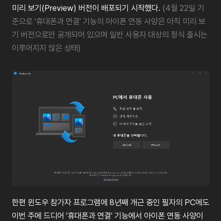
미리
보기
(Preview)
버전이
배포되기
시작했다
.
(4
월
22
일
기
준으로
'
휴대폰과
연결
'
기능의
아이폰
연동
사양은
아직
미리
보
기
버전으로만
공개되어
있으며
일반
사용자
대상의
정식
출시는
이루어지지
않은
상태
)
한편
윈도우
참가자
프로그램에
8
년째
개근
중인
필자의
PC
에도
이번
주에
드디어
'
휴대폰과
연결
'
기능에서
아이폰
연동
사양이