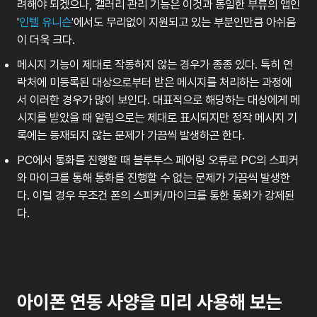
려해야
되겠으나
,
갤러리
관리
기능은
이것과
동일한
부류의
앱인
'
인텔
유니슨
'
에서도
무리없이
지원되고
있는
부분인만큼
아쉬움
이
더욱
크다
.
메시지
기능이
제대로
작동하지
않는
경우가
종종
있다
.
특히
연
락처에
미등록된
대상으로부터
받은
메시지를
처리하는
과정에
서
이러한
경우가
많이
보인다
.
대표적으로
해당하는
대상에게
메
시지를
받았을
때
알림으로는
제대로
표시되지만
정작
메시지
기
록에는
등재되지
않는
문제가
가끔씩
발생하곤
한다
.
PC
에서
통화를
진행할
때
블루투스
페어링
오류로
PC
의
스피커
와
마이크를
통해
통화를
진행할
수
없는
문제가
가끔씩
발생한
다
.
이럴
경우
무조건
폰의
스피커
/
마이크를
통한
통화가
강제된
다
.
아이폰
연동
사양을
미리
사용해
보는