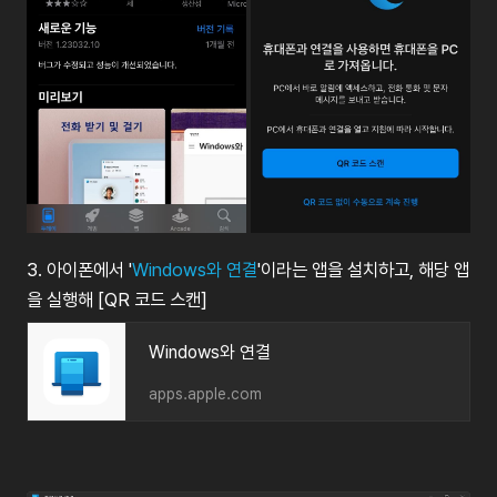
3.
아이폰에서
'
Windows
와
연결
'
이라는
앱을
설치하고
,
해당
앱
을
실행해
[QR
코드
스캔
]
‎Windows와 연결
apps.apple.com