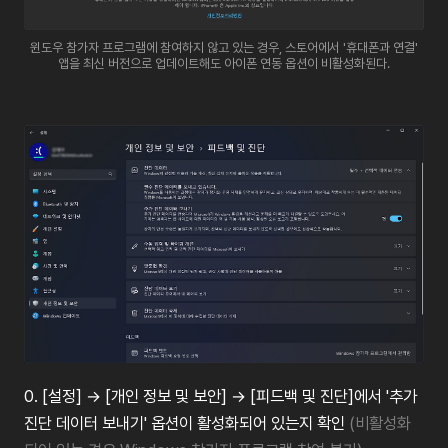
윈도우 참가자 프로그램에 참여하지 않고 있는 경우, 스토어에서 '휴대폰과 연결'
앱을 최신 버전으로 업데이트해도 아이폰 연동 옵션이 비활성화된다.
0.
[
설정
]
→
[
개인
정보
및
보안
]
→
[
피드백
및
진단
]
에서
'
추가
진단
데이터
보내기
'
옵션이
활성화되어
있는지
확인
(
비활성화